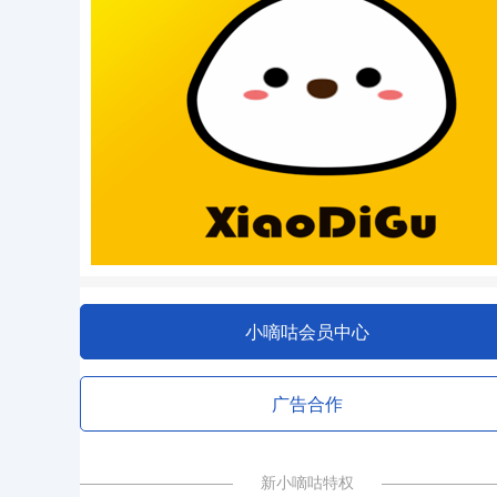
小嘀咕会员中心
广告合作
新小嘀咕特权