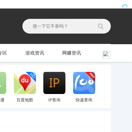
专区
游戏资讯
网赚资讯
击
逆战
DNF
荒野行动
事通
百度地图
IP查询
快递查询