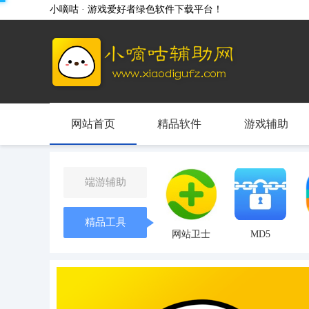
小嘀咕 · 游戏爱好者绿色软件下载平台！
网站首页
精品软件
游戏辅助
穿越火线
绝地求生
端游辅助
精品工具
网站卫士
MD5