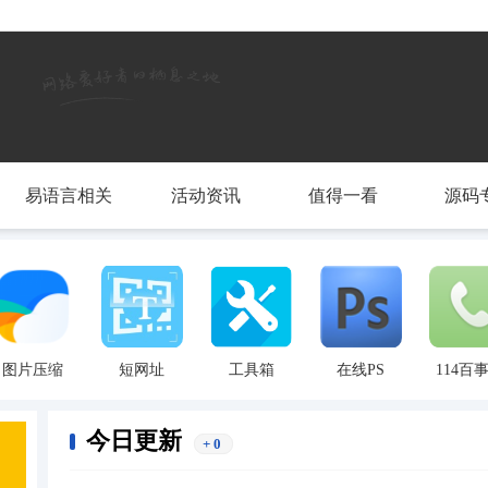
易语言相关
活动资讯
值得一看
源码
QQ飞车
英雄联盟
CSGO
和平精英
生死狙
图片压缩
短网址
工具箱
在线PS
114百
今日更新
+ 0