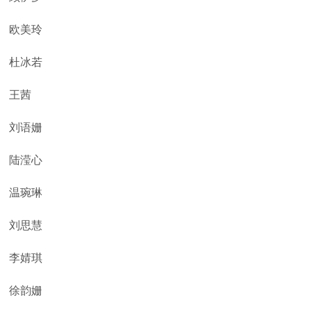
欧美玲
杜冰若
王茜
刘语姗
陆滢心
温琬琳
刘思慧
李婧琪
徐韵姗