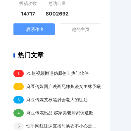
投稿次数
总访问量
14717
8002692
联系作者
他的主页
热门文章
1
PC短视频搬运伪原创上热门软件
2
麻豆传媒国产映画兄妹蕉谈女主林予曦
3
麻豆传媒艾秋黑射会老大的惩处
4
麻豆传媒出品 赵家美老师家访遭欺负，家长大叔好凶猛！
5
快手网红沫沫直播时换衣不小心走光视频