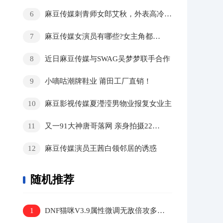
6
麻豆传媒刺青师女郎艾秋，外表高冷内在骚气十足？
7
麻豆传媒女演员有哪些?女主角都是谁?
8
近日麻豆传媒与SWAG吴梦梦联手合作
9
小嘀咕潮牌鞋业 莆田工厂直销！
10
麻豆影视传媒夏瀅滢男物业报复女业主
11
又一91大神唐哥落网 亲身拍摄22部点击量400万
12
麻豆传媒演员王茜白领邻居的诱惑
随机推荐
1
DNF猫咪V3.9属性微调无敌倍攻多功能辅助破解版