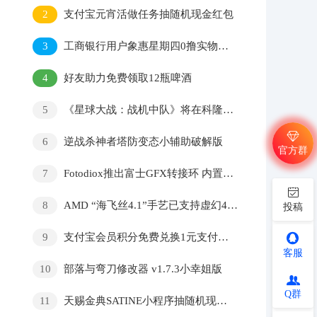
2
支付宝元宵活做任务抽随机现金红包
3
工商银行用户象惠星期四0撸实物还包邮
4
好友助力免费领取12瓶啤酒
5
《星球大战：战机中队》将在科隆展公布实机演示
6
逆战杀神者塔防变态小辅助破解版
官方群
7
Fotodiox推出富士GFX转接环 内置可变ND滤镜
8
AMD “海飞丝4.1”手艺已支持虚幻4引擎
投稿
9
支付宝会员积分免费兑换1元支付宝红包
客服
10
部落与弯刀修改器 v1.7.3小幸姐版
Q群
11
天赐金典SATINE小程序抽随机现金红包