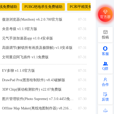
火线免费辅助
PUBG绝地求生免费辅助
PC和平精英免费辅助
官方群
傲游浏览器(Maxthon) v6.2.0.700官方版
07-31
央音考级 v1.1.9官方版
07-31
投稿
元气手游加速器app v1.0.4安卓版
07-31
高级调节(解锁所有画质及极限帧) v1.0安卓版
07-31
客服
文明重启阿飞插件 v1.1免费版
07-31
Q群
EV多聊 v1.1.0官方版
07-31
DrawPad Pro(图形绘制软件) v8.43破解版
07-31
合作
3DP Chip(驱动检测软件) v22.07免费版
07-31
图片管理软件(Photo Supreme) v7.3.0.4453免费版
07-30
反馈
Offline Map Maker(离线地图制作器) v8.216官方版
07-30