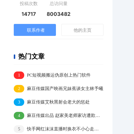
投稿次数
总访问量
14717
8003482
联系作者
他的主页
热门文章
1
PC短视频搬运伪原创上热门软件
2
麻豆传媒国产映画兄妹蕉谈女主林予曦
3
麻豆传媒艾秋黑射会老大的惩处
4
麻豆传媒出品 赵家美老师家访遭欺负，家长大叔好凶猛！
5
快手网红沫沫直播时换衣不小心走光视频