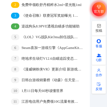
2
免费申领欧舒丹精粹水2ml+星光瓶1ml
官方群
3
《使命召唤》联赛冠军奖励曝光 150万美元和冠军宝座
4
逆战狗头8.9PVE透视自瞄多功能辅助
投稿
5
《LOL》VG战队KkOma卸任战队主教练
客服
6
Steam喜加一游戏引擎《AppGameKit Classic》限免
7
绝地求生绿灯V12.6自瞄追踪变态辅助破解版
Q群
8
《漫威钢铁侠VR》更新介绍 新游戏+模式
合作
9
日韩台游戏销量榜《动森》任天堂霸榜
反馈
10
1月11日每天60秒读懂世界
11
江苏电信用户免费领10G流量有效期7天