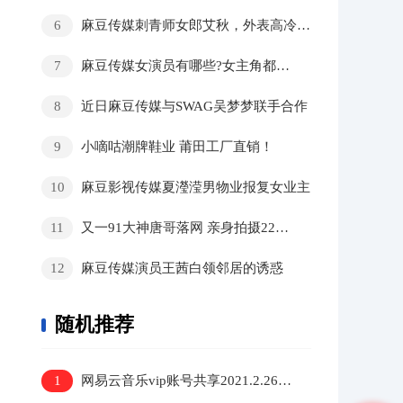
6
麻豆传媒刺青师女郎艾秋，外表高冷内在骚气十足？
7
麻豆传媒女演员有哪些?女主角都是谁?
8
近日麻豆传媒与SWAG吴梦梦联手合作
9
小嘀咕潮牌鞋业 莆田工厂直销！
10
麻豆影视传媒夏瀅滢男物业报复女业主
11
又一91大神唐哥落网 亲身拍摄22部点击量400万
12
麻豆传媒演员王茜白领邻居的诱惑
随机推荐
1
网易云音乐vip账号共享2021.2.26免费可用网易云音乐会员共享