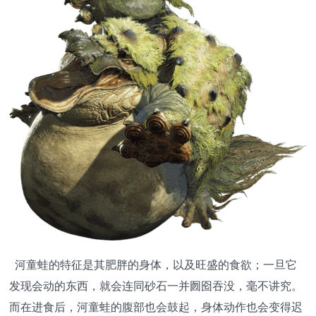
河童蛙的特征是其肥胖的身体，以及旺盛的食欲；一旦它
发现会动的东西，就会连同砂石一并囫囵吞没，毫不讲究。
而在进食后，河童蛙的腹部也会鼓起，身体动作也会变得迟