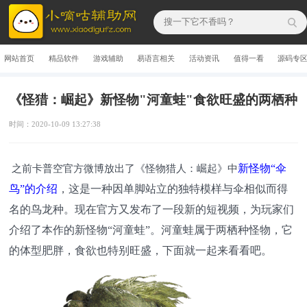
网站首页
精品软件
游戏辅助
易语言相关
活动资讯
值得一看
源码专
《怪猎：崛起》新怪物"河童蛙"食欲旺盛的两栖种
时间：2020-10-09 13:27:38
新怪物“伞
之前卡普空官方微博放出了《怪物猎人：崛起》中
鸟”的介绍
，这是一种因单脚站立的独特模样与伞相似而得
名的鸟龙种。现在官方又发布了一段新的短视频，为玩家们
介绍了本作的新怪物“河童蛙”。河童蛙属于两栖种怪物，它
的体型肥胖，食欲也特别旺盛，下面就一起来看看吧。