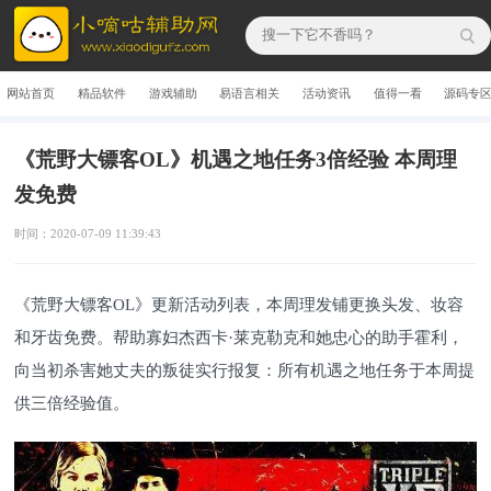
网站首页
精品软件
游戏辅助
易语言相关
活动资讯
值得一看
源码专
《荒野大镖客OL》机遇之地任务3倍经验 本周理
发免费
时间：2020-07-09 11:39:43
《荒野大镖客OL》更新活动列表，本周理发铺更换头发、妆容
和牙齿免费。帮助寡妇杰西卡·莱克勒克和她忠心的助手霍利，
向当初杀害她丈夫的叛徒实行报复：所有机遇之地任务于本周提
供三倍经验值。