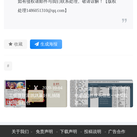
如有侵权请邮件与我们联系处理。敬请谅解！【版权
处理1486051310@qq.com】
收藏
生成海报
#
2020-10-04
2020-10-04
上一篇
下一篇
工银微财富跳跳赢好礼抽随
电脑QQ群成员信息一键提取
机现金红包
器
关于我们
-
免责声明
-
下载声明
-
投稿说明
-
广告合作