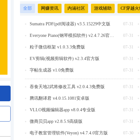
全部
网赚资讯
内涵社区
游戏辅助
CF穿越
Sumatra PDF(pdf阅读器) v3.5.15229中文版
07-31
Everyone Piano(钢琴模拟软件) v2.4.7.26官方版
07-31
粒子微信框架 v1.0.3.3免费版
07-31
EV剪辑(视频剪辑软件) v2.3.4官方版
07-31
字帖生成器 v1.0免费版
07-31
吞食天地2武将修改工具 v2.0.4.3免费版
07-31
腾讯翻译君 v4.0.15.1081安卓版
07-31
VLLO视频编辑器app v8.0.4专业版
07-31
微商贝贝app v2.8.5.9高级版
07-31
电子教室管理软件(Veyon) v4.7.4.0官方版
07-30