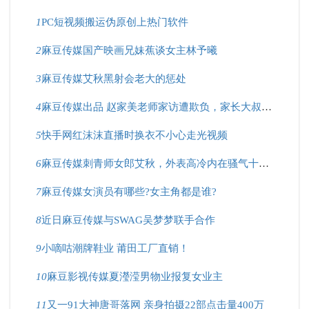
1
PC短视频搬运伪原创上热门软件
2
麻豆传媒国产映画兄妹蕉谈女主林予曦
3
麻豆传媒艾秋黑射会老大的惩处
4
麻豆传媒出品 赵家美老师家访遭欺负，家长大叔好凶猛！
5
快手网红沫沫直播时换衣不小心走光视频
6
麻豆传媒刺青师女郎艾秋，外表高冷内在骚气十足？
7
麻豆传媒女演员有哪些?女主角都是谁?
8
近日麻豆传媒与SWAG吴梦梦联手合作
9
小嘀咕潮牌鞋业 莆田工厂直销！
10
麻豆影视传媒夏瀅滢男物业报复女业主
11
又一91大神唐哥落网 亲身拍摄22部点击量400万