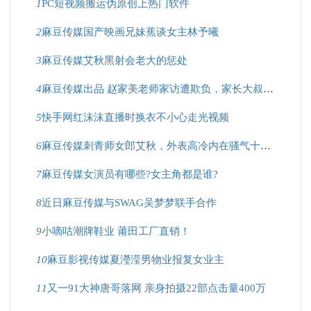
1
PC短视频搬运伪原创上热门软件
2
麻豆传媒国产映画兄妹蕉谈女主林予曦
3
麻豆传媒艾秋黑射会老大的惩处
4
麻豆传媒出品 赵家美老师家访遭欺负，家长大叔好凶猛！
5
快手网红沫沫直播时换衣不小心走光视频
6
麻豆传媒刺青师女郎艾秋，外表高冷内在骚气十足？
7
麻豆传媒女演员有哪些?女主角都是谁?
8
近日麻豆传媒与SWAG吴梦梦联手合作
9
小嘀咕潮牌鞋业 莆田工厂直销！
10
麻豆影视传媒夏瀅滢男物业报复女业主
11
又一91大神唐哥落网 亲身拍摄22部点击量400万