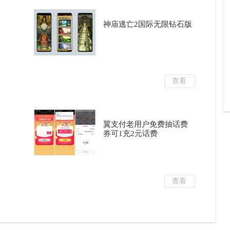
神庙逃亡2国际无限钻石版
查看
翼支付老用户免费抽话费
券可1充2元话费
查看