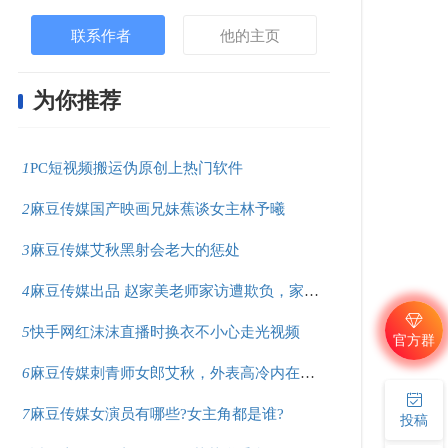
联系作者
他的主页
为你推荐
1
PC短视频搬运伪原创上热门软件
2
麻豆传媒国产映画兄妹蕉谈女主林予曦
3
麻豆传媒艾秋黑射会老大的惩处
4
麻豆传媒出品 赵家美老师家访遭欺负，家长大叔好凶猛！
5
快手网红沫沫直播时换衣不小心走光视频
官方群
6
麻豆传媒刺青师女郎艾秋，外表高冷内在骚气十足？
7
麻豆传媒女演员有哪些?女主角都是谁?
投稿