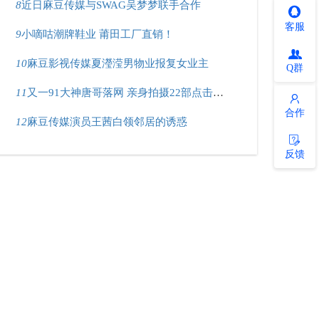
8
近日麻豆传媒与SWAG吴梦梦联手合作
客服
9
小嘀咕潮牌鞋业 莆田工厂直销！
10
麻豆影视传媒夏瀅滢男物业报复女业主
Q群
11
又一91大神唐哥落网 亲身拍摄22部点击量400万
合作
12
麻豆传媒演员王茜白领邻居的诱惑
反馈