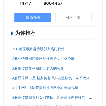
14717
8004457
联系作者
他的主页
为你推荐
1
PC短视频搬运伪原创上热门软件
2
麻豆传媒国产映画兄妹蕉谈女主林予曦
3
麻豆传媒艾秋黑射会老大的惩处
4
麻豆传媒出品 赵家美老师家访遭欺负，家长大叔好凶猛！
5
快手网红沫沫直播时换衣不小心走光视频
6
麻豆传媒刺青师女郎艾秋，外表高冷内在骚气十足？