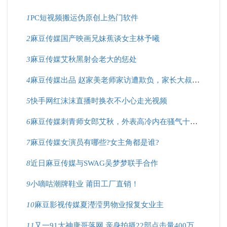
1
PC短视频搬运伪原创上热门软件
2
麻豆传媒国产映画兄妹蕉谈女主林予曦
3
麻豆传媒艾秋黑射会老大的惩处
4
麻豆传媒出品 赵家美老师家访遭欺负，家长大叔好凶猛！
5
快手网红沫沫直播时换衣不小心走光视频
6
麻豆传媒刺青师女郎艾秋，外表高冷内在骚气十足？
7
麻豆传媒女演员有哪些?女主角都是谁?
8
近日麻豆传媒与SWAG吴梦梦联手合作
9
小嘀咕潮牌鞋业 莆田工厂直销！
10
麻豆影视传媒夏瀅滢男物业报复女业主
11
又一91大神唐哥落网 亲身拍摄22部点击量400万