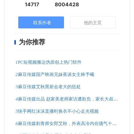
14717
8004428
联系作者
他的主页
为你推荐
1
PC短视频搬运伪原创上热门软件
2
麻豆传媒国产映画兄妹蕉谈女主林予曦
3
麻豆传媒艾秋黑射会老大的惩处
4
麻豆传媒出品 赵家美老师家访遭欺负，家长大叔好凶猛！
5
快手网红沫沫直播时换衣不小心走光视频
6
麻豆传媒刺青师女郎艾秋，外表高冷内在骚气十足？