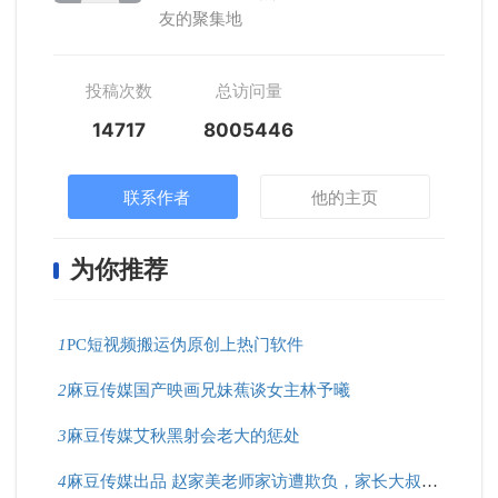
友的聚集地
投稿次数
总访问量
14717
8005446
联系作者
他的主页
为你推荐
1
PC短视频搬运伪原创上热门软件
2
麻豆传媒国产映画兄妹蕉谈女主林予曦
3
麻豆传媒艾秋黑射会老大的惩处
4
麻豆传媒出品 赵家美老师家访遭欺负，家长大叔好凶猛！