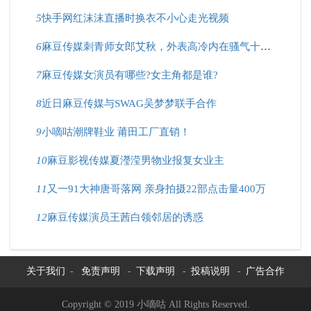
5
快手网红沫沫直播时换衣不小心走光视频
6
麻豆传媒刺青师女郎艾秋，外表高冷内在骚气十足？
7
麻豆传媒女演员有哪些?女主角都是谁?
8
近日麻豆传媒与SWAG吴梦梦联手合作
9
小嘀咕潮牌鞋业 莆田工厂直销！
10
麻豆影视传媒夏瀅滢男物业报复女业主
11
又一91大神唐哥落网 亲身拍摄22部点击量400万
12
麻豆传媒演员王茜白领邻居的诱惑
关于我们
-
免责声明
-
下载声明
-
投稿说明
-
广告合作
Copyright © 2019 小嘀咕 All Rights Reserved.