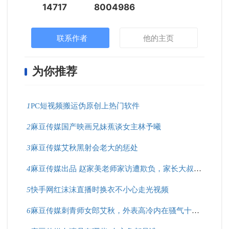
14717
8004986
联系作者
他的主页
为你推荐
1
PC短视频搬运伪原创上热门软件
2
麻豆传媒国产映画兄妹蕉谈女主林予曦
3
麻豆传媒艾秋黑射会老大的惩处
4
麻豆传媒出品 赵家美老师家访遭欺负，家长大叔好凶猛！
5
快手网红沫沫直播时换衣不小心走光视频
6
麻豆传媒刺青师女郎艾秋，外表高冷内在骚气十足？