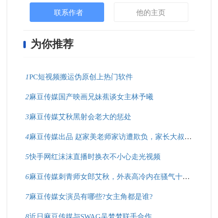
联系作者
他的主页
为你推荐
1
PC短视频搬运伪原创上热门软件
2
麻豆传媒国产映画兄妹蕉谈女主林予曦
3
麻豆传媒艾秋黑射会老大的惩处
4
麻豆传媒出品 赵家美老师家访遭欺负，家长大叔好凶猛！
5
快手网红沫沫直播时换衣不小心走光视频
6
麻豆传媒刺青师女郎艾秋，外表高冷内在骚气十足？
7
麻豆传媒女演员有哪些?女主角都是谁?
8
近日麻豆传媒与SWAG吴梦梦联手合作