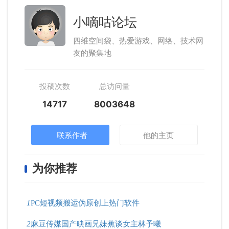
小嘀咕论坛
四维空间袋、热爱游戏、网络、技术网
友的聚集地
投稿次数
总访问量
14717
8003648
联系作者
他的主页
为你推荐
1
PC短视频搬运伪原创上热门软件
2
麻豆传媒国产映画兄妹蕉谈女主林予曦