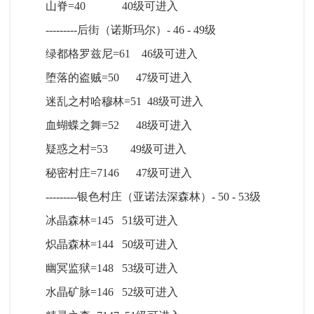
山脊=40 40级可进入
---------后街（诺斯玛尔）- 46 - 49级
绿都格罗兹尼=61 46级可进入
堕落的盗贼=50 47级可进入
迷乱之村哈穆林=51 48级可进入
血蝴蝶之舞=52 48级可进入
疑惑之村=53 49级可进入
秘密村庄=7146 47级可进入
---------银色村庄（亚诺法深森林）- 50 - 53级
冰晶森林=145 51级可进入
炽晶森林=144 50级可进入
幽冥监狱=148 53级可进入
水晶矿脉=146 52级可进入