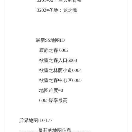
3201=双子巨人的背叛
3202=圣地：龙之魂
最新SS地图ID
寂静之森 6062
欲望之森入口6063
欲望之林荫小道6064
欲望之森中心区6065
地图难度=0
6065爆率最高
异界地图ID7177
-------------最新的地图信息-------------