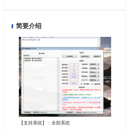
简要介绍
【支持系统】：全部系统