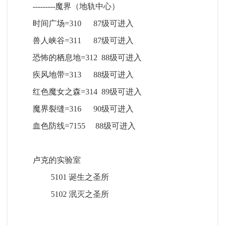
---------魔界（地轨中心）
时间广场=310 87级可进入
兽人峡谷=311 87级可进入
恐怖的栖息地=312 88级可进入
疾风地带=313 88级可进入
红色魔女之森=314 89级可进入
魔界裂缝=316 90级可进入
血色防线=7155 88级可进入
卢克的实验室
5101 诞生之圣所
5102 泯灭之圣所