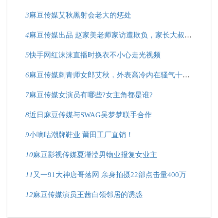
3
麻豆传媒艾秋黑射会老大的惩处
4
麻豆传媒出品 赵家美老师家访遭欺负，家长大叔好凶猛！
5
快手网红沫沫直播时换衣不小心走光视频
6
麻豆传媒刺青师女郎艾秋，外表高冷内在骚气十足？
7
麻豆传媒女演员有哪些?女主角都是谁?
8
近日麻豆传媒与SWAG吴梦梦联手合作
9
小嘀咕潮牌鞋业 莆田工厂直销！
10
麻豆影视传媒夏瀅滢男物业报复女业主
11
又一91大神唐哥落网 亲身拍摄22部点击量400万
12
麻豆传媒演员王茜白领邻居的诱惑