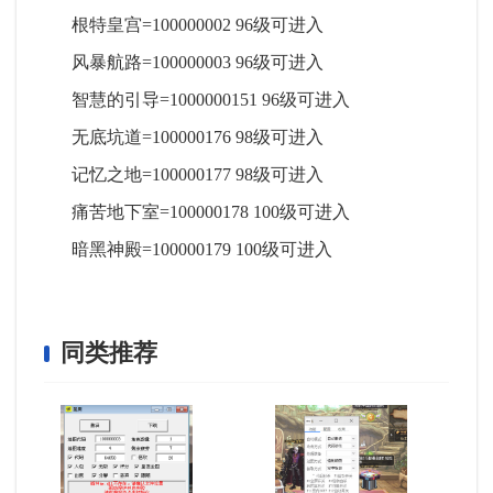
根特皇宫=100000002 96级可进入
风暴航路=100000003 96级可进入
智慧的引导=1000000151 96级可进入
无底坑道=100000176 98级可进入
记忆之地=100000177 98级可进入
痛苦地下室=100000178 100级可进入
暗黑神殿=100000179 100级可进入
同类推荐