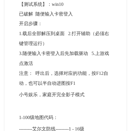
【测试系统】：win10
已破解 随便输入卡密登入
开启步骤：
1.载后全部解压到桌面 2.打开辅助（必须右
键管理运行）
3.
随便输入卡密登入
后先加载驱动 5.上游戏
点激活
注意： 呼出后，选择对应的功能，按F12自
动，也可以半自动进图按F1
小号娱乐，家庭开完全影子模式
1-100级地图代码：
---------艾尔文防线---------1 - 16级