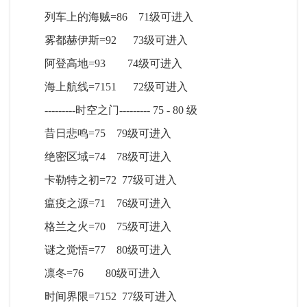
列车上的海贼=86 71级可进入
雾都赫伊斯=92 73级可进入
阿登高地=93 74级可进入
海上航线=7151 72级可进入
---------时空之门--------- 75 - 80 级
昔日悲鸣=75 79级可进入
绝密区域=74 78级可进入
卡勒特之初=72 77级可进入
瘟疫之源=71 76级可进入
格兰之火=70 75级可进入
谜之觉悟=77 80级可进入
凛冬=76 80级可进入
时间界限=7152 77级可进入