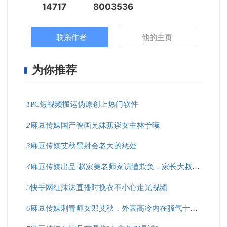
14717
8003536
联系作者
他的主页
为你推荐
1
PC短视频搬运伪原创上热门软件
2
麻豆传媒国产映画兄妹蕉谈女主林予曦
3
麻豆传媒艾秋黑射会老大的惩处
4
麻豆传媒出品 赵家美老师家访遭欺负，家长大叔好凶猛！
5
快手网红沫沫直播时换衣不小心走光视频
6
麻豆传媒刺青师女郎艾秋，外表高冷内在骚气十足？