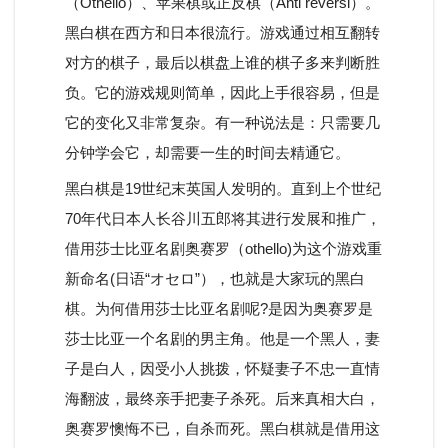
（Othello）、苹果棋或正反棋（Anti reversi）。
黑白棋在西方和日本很流行。游戏通过相互翻转
对方的棋子，最后以棋盘上谁的棋子多来判断胜
负。它的游戏规则简单，因此上手很容易，但是
它的变化又非常复杂。有一种说法是：只需要几
分钟学会它，却需要一生的时间去精通它。
黑白棋是19世纪末英国人发明的。直到上个世纪
70年代日本人长谷川五郎将其进行发展和推广，
借用莎士比亚名剧奥赛罗（othello)为这个游戏重
新命名(日语“オセロ”），也就是大家玩的黑白
棋。为何借用莎士比亚名剧呢?是因为奥赛罗是
莎士比亚一个名剧的男主角。他是一个黑人，妻
子是白人，因受小人挑拨，怀疑妻子不忠一直情
海翻波，最终亲手把妻子杀死。后来真相大白，
奥赛罗懊悔不已，自杀而死。黑白棋就是借用这